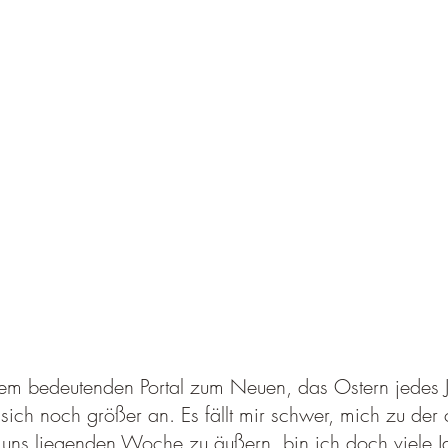
em bedeutenden Portal zum Neuen, das Ostern jedes Jah
sich noch größer an. Es fällt mir schwer, mich zu der c
r uns liegenden Woche zu äußern, bin ich doch viele J