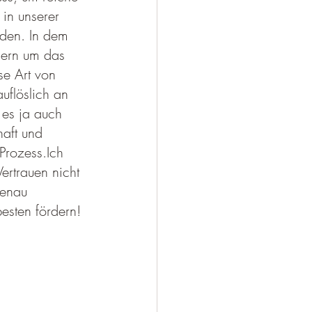
in unserer 
iden. In dem 
dern um das 
se Art von 
uflöslich an 
es ja auch 
aft und 
rozess.Ich 
rtrauen nicht 
genau 
esten fördern!