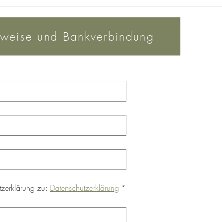
Feuer und Wasser und der
Der L
Visionär Viktor Schauberger
...
nweise und Bankverbindung
zerklärung zu: 
Datenschutzerklärung
*