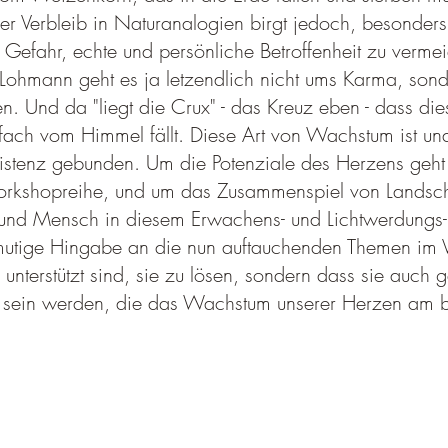
er Verbleib in Naturanalogien birgt jedoch, besonders 
e Gefahr, echte und persönliche Betroffenheit zu verme
Lohmann geht es ja letzendlich nicht ums Karma, son
 Und da "liegt die Crux" - das Kreuz eben - dass die
ach vom Himmel fällt. Diese Art von Wachstum ist una
istenz gebunden. Um die Potenziale des Herzens geht 
orkshopreihe, und um das Zusammenspiel von Landsch
nd Mensch in diesem Erwachens- und Lichtwerdungs-P
mutige Hingabe an die nun auftauchenden Themen im Ve
 unterstützt sind, sie zu lösen, sondern dass sie auch 
d sein werden, die das Wachstum unserer Herzen am b