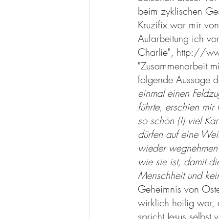
beim zyklischen Ges
Kruzifix war mir von
Aufarbeitung ich vor
Charlie", http://www
"Zusammenarbeit mit
folgende Aussage d
einmal einen Feldzu
führte, erschien mir
so schön (!) viel K
dürfen auf eine Wei
wieder wegnehmen? 
wie sie ist, damit 
Menschheit und keine
Geheimnis von Oster
wirklich heilig war
spricht Jesus selbs