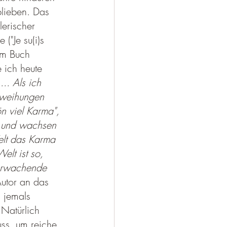
lieben. Das 
lerischer 
("Je su(i)s 
Im Buch 
 ich heute 
:
... Als ich 
nweihungen 
ön viel Karma", 
n und wachsen 
elt das Karma 
lt ist so, 
 erwachende 
Autor an das 
 jemals 
Natürlich 
uss, um reiche 