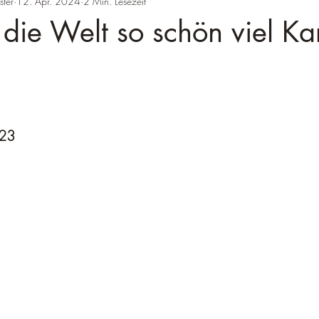
ster
12. Apr. 2024
2 Min. Lesezeit
t die Welt so schön viel K
023