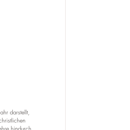
r darstellt, 
hristlichen 
ahre hindurch 