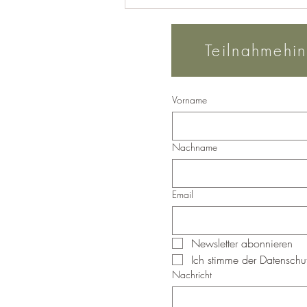
Der Ortasee und sein
Potenzial für die Neue Erde
Teilnahmehi
Vorname
Nachname
Email
Newsletter abonnieren
Ich stimme der Datenschut
Nachricht