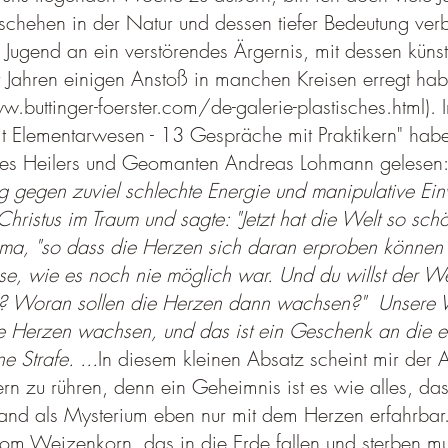
chehen in der Natur und dessen tiefer Bedeutung verb
 Jugend an ein verstörendes Ärgernis, mit dessen künst
 Jahren einigen Anstoß in manchen Kreisen erregt habe 
.buttinger-foerster.com/de-galerie-plastisches.html). 
 Elementarwesen - 13 Gespräche mit Praktikern" habe
es Heilers und Geomanten Andreas Lohmann gelesen
g gegen zuviel schlechte Energie und manipulative Ei
 Christus im Traum und sagte: "Jetzt hat die Welt so sch
arma, "so dass die Herzen sich daran erproben könne
se, wie es noch nie möglich war. Und du willst der W
Woran sollen die Herzen dann wachsen?"  Unsere We
die Herzen wachsen, und das ist ein Geschenk an die
 Strafe. ...
In diesem kleinen Absatz scheint mir der 
n zu rühren, denn ein Geheimnis ist es wie alles, das
, and als Mysterium eben nur mit dem Herzen erfahrbar.
t vom Weizenkorn, das in die Erde fallen und sterben m