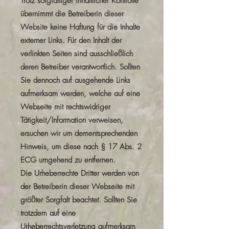
Trotz sorgfältiger inhaltlicher Kontrolle
übernimmt die Betreiberin dieser
Website keine Haftung für die Inhalte
externer Links. Für den Inhalt der
verlinkten Seiten sind ausschließlich
deren Betreiber verantwortlich. Sollten
Sie dennoch auf ausgehende Links
aufmerksam werden, welche auf eine
Webseite mit rechtswidriger
Tätigkeit/Information verweisen,
ersuchen wir um dementsprechenden
Hinweis, um diese nach § 17 Abs. 2
ECG umgehend zu entfernen.
Die Urheberrechte Dritter werden von
der Betreiberin dieser Webseite mit
größter Sorgfalt beachtet. Sollten Sie
trotzdem auf eine
Urheberrechtsverletzung aufmerksam