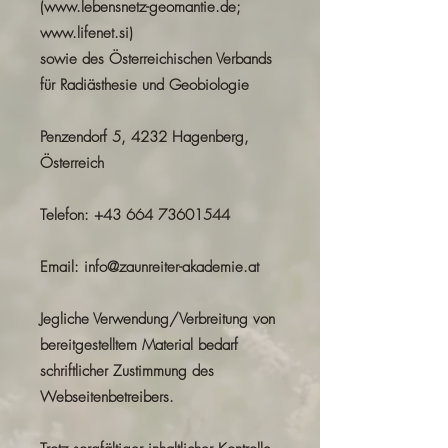
(
www.lebensnetz-geomantie.de
;
www.lifenet.si
)
sowie des Österreichischen Verbands
für Radiästhesie und Geobiologie
Penzendorf 5, 4232 Hagenberg,
Österreich
Telefon:
+43 664 73601544
Email:
info@zaunreiter-akademie.at
Jegliche Verwendung/Verbreitung von
bereitgestelltem Material bedarf
schriftlicher Zustimmung des
Webseitenbetreibers.